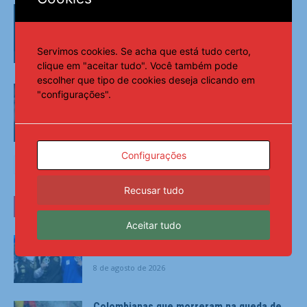
Tenista Bia Haddad anuncia pausa na
carreira neste segundo semestre
Servimos cookies. Se acha que está tudo certo,
Esportes
clique em "aceitar tudo". Você também pode
escolher que tipo de cookies deseja clicando em
Pai de Lionel Messi morre aos 68 anos
"configurações".
na Argentina
Esportes
Configurações
Recusar tudo
ÚLTIMAS NOTÍCIAS
Aceitar tudo
Lorrane Oliveira e Caio Souza são ouro no
Brasileiro de Ginástica
8 de agosto de 2026
Colombianas que morreram na queda de