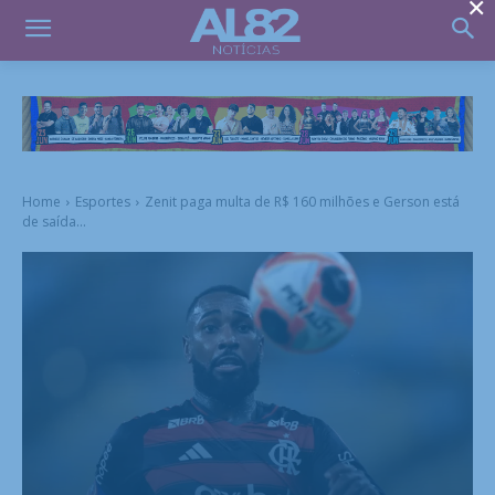
×
Home
Esportes
Zenit paga multa de R$ 160 milhões e Gerson está
de saída...