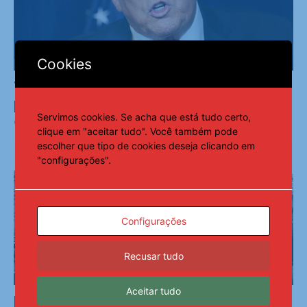
Cookies
Mundo
Trump assina decretos e restringe cidadania
por nascimento
Servimos cookies. Se acha que está tudo certo,
6 de agosto de 2026
clique em "aceitar tudo". Você também pode
escolher que tipo de cookies deseja clicando em
"configurações".
Configurações
Recusar tudo
Mundo
Aceitar tudo
Mobilizações levam Milei a recuar sobre