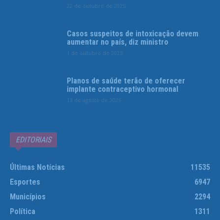
22 de outubro de 2025
Casos suspeitos de intoxicação devem
aumentar no país, diz ministro
1 de outubro de 2025
Planos de saúde terão de oferecer
implante contraceptivo hormonal
13 de agosto de 2025
EDITORIAIS
Últimas Notícias
11535
Esportes
6947
Municípios
2294
Política
1311