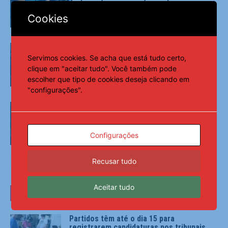
Cookies
Últimas Notícias
PMs detêm motorista de ônibus em SP
após desentendimento no trânsito
Servimos cookies. Se acha que está tudo certo,
clique em "aceitar tudo". Você também pode
escolher que tipo de cookies deseja clicando em
Últimas Notícias
"configurações".
Desmatamento na Amazônia cai 36,87%
no último ano
Configurações
Últimas Notícias
Recusar tudo
Aceitar tudo
ÚLTIMAS NOTÍCIAS
Partidos têm até o dia 15 para
registrarem candidaturas nos tribunais