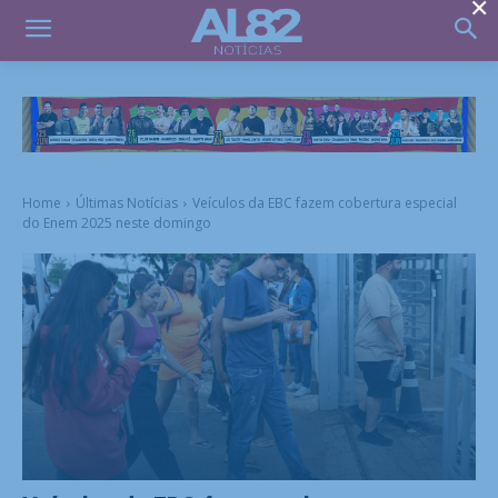
×
Home
Últimas Notícias
Veículos da EBC fazem cobertura especial
do Enem 2025 neste domingo