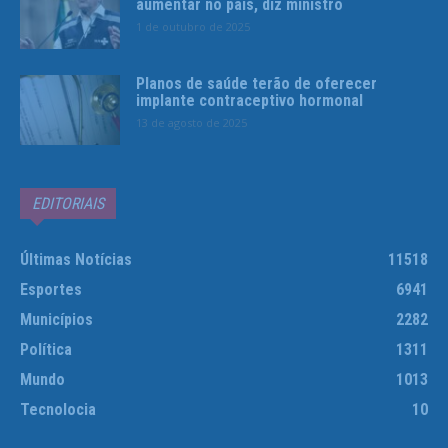
aumentar no país, diz ministro
1 de outubro de 2025
Planos de saúde terão de oferecer
implante contraceptivo hormonal
13 de agosto de 2025
EDITORIAIS
Últimas Notícias
11518
Esportes
6941
Municípios
2282
Política
1311
Mundo
1013
Tecnolocia
10