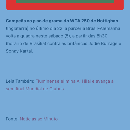
McNally por 2 sets a 1 (6/1, 2/6 e 6/3).
Campeãs no piso de grama do WTA 250 de Nottighan
(Inglaterra) no último dia 22, a parceria Brasil-Alemanha
volta à quadra neste sábado (5), a partir das 8h30
(horário de Brasília) contra as britânicas Jodie Burrage e
Sonay Kartal.
Leia Também:
Fluminense elimina Al Hilal e avança à
semifinal Mundial de Clubes
Fonte:
Notícias ao Minuto