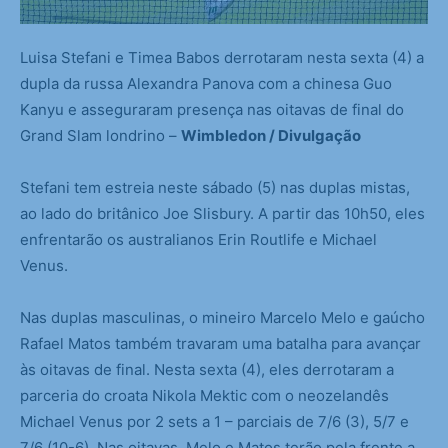
Luisa Stefani e Timea Babos derrotaram nesta sexta (4) a
dupla da russa Alexandra Panova com a chinesa Guo
Kanyu e asseguraram presença nas oitavas de final do
Grand Slam londrino –
Wimbledon / Divulgação
Stefani tem estreia neste sábado (5) nas duplas mistas,
ao lado do britânico Joe Slisbury. A partir das 10h50, eles
enfrentarão os australianos Erin Routlife e Michael
Venus.
Nas duplas masculinas, o mineiro Marcelo Melo e gaúcho
Rafael Matos também travaram uma batalha para avançar
às oitavas de final. Nesta sexta (4), eles derrotaram a
parceria do croata Nikola Mektic com o neozelandês
Michael Venus por 2 sets a 1 – parciais de 7/6 (3), 5/7 e
7/6 (10-6). Nas oitavas, Melo e Matos terão pela frente a