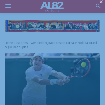
×
Home
Esportes
Wimbledon: João Fonseca cai na 3ª rodada; Brasil
segue nas duplas