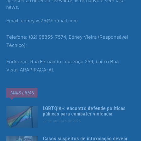
apresenta conteúdo relevante, informativo e sem fake
news.
Email: edney.vs75@hotmail.com
Telefone: (82) 98855-7574, Edney Vieira (Responsável
Técnico);
Endereço: Rua Fernando Lourenço 259, bairro Boa
Vista, ARAPIRACA-AL
MAIS LIDAS
LGBTQIA+: encontro defende políticas
púbicas para combater violência
22 de outubro de 2025
Casos suspeitos de intoxicação devem