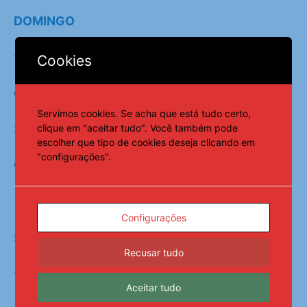
DOMINGO
18h30
Cookies
Chapecoense x Remo
Servimos cookies. Se acha que está tudo certo,
clique em "aceitar tudo". Você também pode
20h30
escolher que tipo de cookies deseja clicando em
"configurações".
Criciúma x Ferroviária
Configurações
SEGUNDA-FEIRA
Recusar tudo
19h
Aceitar tudo