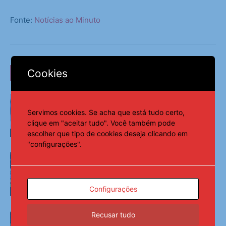
Fonte:
Notícias ao Minuto
Cookies
LEIA TAMBÉM
Vini Jr. apaga fotos com Virginia e
levanta rumores nas redes
Servimos cookies. Se acha que está tudo certo,
clique em "aceitar tudo". Você também pode
escolher que tipo de cookies deseja clicando em
Esportes
"configurações".
Maiores campeões, Cruzeiro e Grêmio
vão às quartas da Copa do Brasil
Configurações
Esportes
Recusar tudo
CBF reforça paralisação das
competições durante Copa Feminina