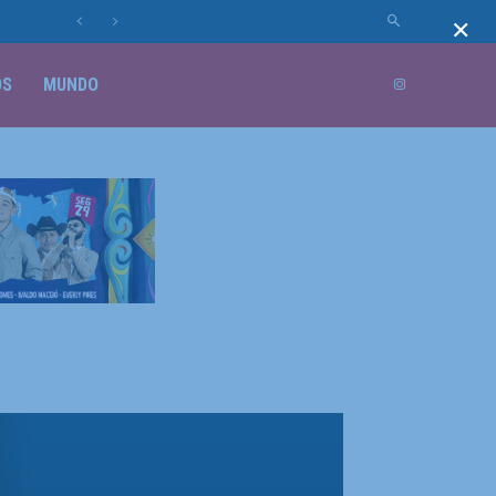
×
OS
MUNDO