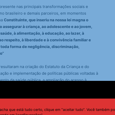
presente nas principais transformações sociais e
erno brasileiro e demais parceiros, em momentos
na
Constituinte, que inseriu na nossa lei magna o
o assegurar à criança, ao adolescente e ao jovem,
à saúde, à alimentação, à educação, ao lazer, à
ao respeito, à liberdade e à convivência familiar e
 toda forma de negligência, discriminação,
ão”
esultaram na criação do Estatuto da Criança e do
ação e implementação de políticas públicas voltadas à
imento da saúde pública, a ampliação do acesso à
ANOS, O BRASIL AVANÇOU
acha que está tudo certo, clique em "aceitar tudo". Você também po
cando em "configurações".