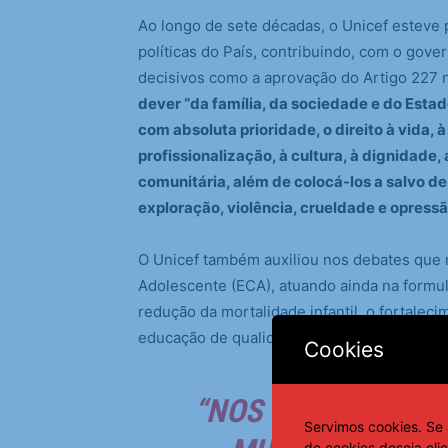
Ao longo de sete décadas, o Unicef esteve 
políticas do País, contribuindo, com o gov
decisivos como a aprovação do Artigo 227 
dever “da família, da sociedade e do Estad
com absoluta prioridade, o direito à vida, 
profissionalização, à cultura, à dignidade, 
comunitária, além de colocá-los a salvo de
exploração, violência, crueldade e opress
O Unicef também auxiliou nos debates que r
Adolescente (ECA), atuando ainda na formul
redução da mortalidade infantil, o fortalec
educação de qualidade, entre outros.
Cookies
“NOS ÚLTIMOS 75 
Servimos cookies. Se 
de cookies deseja cli