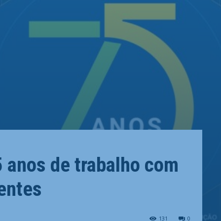
5 anos de trabalho com
entes
131
0