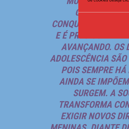
MUITO NA GARAN
CRIANÇAS E 
CONQUISTAS QUE D
E É PRECISO EVIT
AVANÇANDO. OS D
ADOLESCÊNCIA SÃO
POIS SEMPRE HÁ 
AINDA SE IMPÕEM
SURGEM. A SO
TRANSFORMA CON
EXIGIR NOVOS DI
MENINAS. DIANTE DE