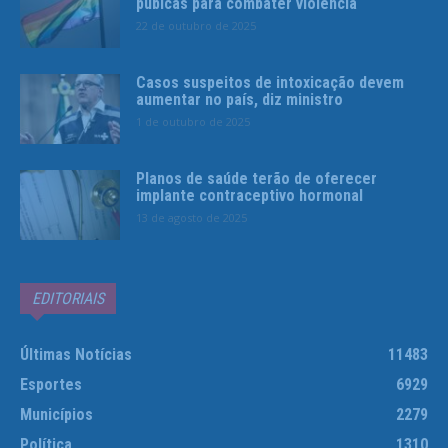
púbicas para combater violência
22 de outubro de 2025
Casos suspeitos de intoxicação devem
aumentar no país, diz ministro
1 de outubro de 2025
Planos de saúde terão de oferecer
implante contraceptivo hormonal
13 de agosto de 2025
EDITORIAIS
Últimas Notícias
11483
Esportes
6929
Municípios
2279
Política
1310