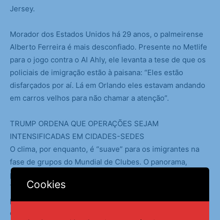
Jersey.
Morador dos Estados Unidos há 29 anos, o palmeirense
Alberto Ferreira é mais desconfiado. Presente no Metlife
para o jogo contra o Al Ahly, ele levanta a tese de que os
policiais de imigração estão à paisana: “Eles estão
disfarçados por aí. Lá em Orlando eles estavam andando
em carros velhos para não chamar a atenção”.
TRUMP ORDENA QUE OPERAÇÕES SEJAM
INTENSIFICADAS EM CIDADES-SEDES
O clima, por enquanto, é “suave” para os imigrantes na
fase de grupos do Mundial de Clubes. O panorama,
porém, pode mudar. Na última segunda-feira, Donald
Cookies
Trump ordenou que se intensifiquem as operações no
país, citando nominalmente três cidades, sendo duas
delas sedes do torneio: Los Angeles e Nova York.