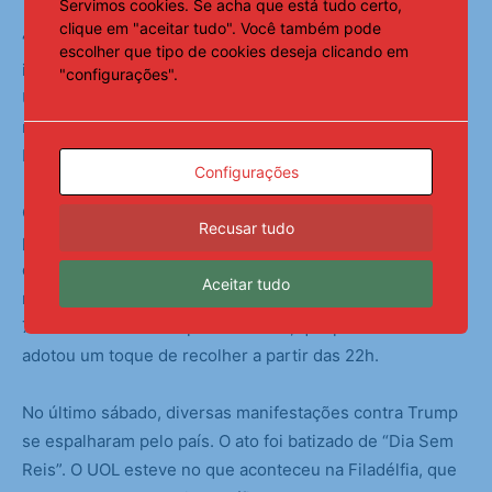
Servimos cookies. Se acha que está tudo certo,
clique em "aceitar tudo". Você também pode
“Nós devemos ampliar os esforços para deter e deportar
escolher que tipo de cookies deseja clicando em
imigrantes ilegais nas maiores cidades dos Estados
"configurações".
Unidos, como Los Angeles, Chicago e Nova York, onde
milhões e milhões de imigrantes ilegais residem”, disse
Donald Trump.
Configurações
Operações recentes do ICE renderam uma série de
Recusar tudo
protestos, principalmente em Los Angeles,
desencadeando alguns episódios de violência. Como
Aceitar tudo
resposta, Trump enviou quatro mil guardas nacionais e
700 fuzileiros navais para a cidade, que posteriormente
adotou um toque de recolher a partir das 22h.
No último sábado, diversas manifestações contra Trump
se espalharam pelo país. O ato foi batizado de “Dia Sem
Reis”. O UOL esteve no que aconteceu na Filadélfia, que