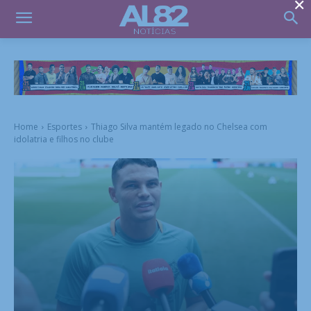
×
Home
Esportes
Thiago Silva mantém legado no Chelsea com
idolatria e filhos no clube