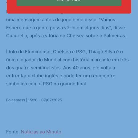
“Eu acho que ele é uma lenda do futebol, um jogador top.
Nós o vemos apenas em grandes clubes. Ele me mandou
uma mensagem antes do jogo e me disse: “Vamos.
Espero que a gente possa vê-lo em alguns dias”, disse
Cucurella, após a vitória do Chelsea sobre o Palmeiras.
Ídolo do Fluminense, Chelsea e PSG, Thiago Silva é o
único jogador do Mundial com história marcante em três
dos quatro semifinalistas. Aos 40 anos, ele volta a
enfrentar o clube inglês e pode ter um reencontro
simbólico com o PSG na grande final
Folhapress | 15:20 – 07/07/2025
Fonte:
Notícias ao Minuto