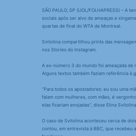
S
ÃO PAULO, SP (UOL/FOLHAPRESS) – A tenis
sociais após ser alvo de ameaças e xingam
quartas de final do WTA de Montreal.
Svitolina compartilhou prints das mensagen
nos Stories do Instagram.
A ex-número 3 do mundo foi ameaçada de 
Alguns textos também faziam referência à g
“Para todos os apostadores: eu sou uma mã
falam com mulheres, com mães, é vergonho
elas ficariam enojadas”, disse Elina Svitolin
O caso de Svitolina aconteceu cerca de dois
contou, em entrevista à BBC, que recebeu a