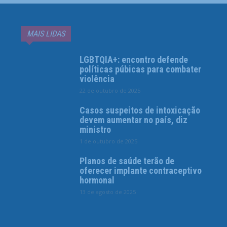
MAIS LIDAS
LGBTQIA+: encontro defende
políticas púbicas para combater
violência
22 de outubro de 2025
Casos suspeitos de intoxicação
devem aumentar no país, diz
ministro
1 de outubro de 2025
Planos de saúde terão de
oferecer implante contraceptivo
hormonal
13 de agosto de 2025