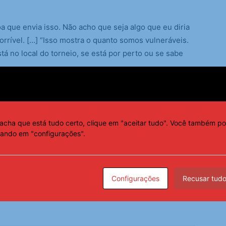
 que envia isso. Não acho que seja algo que eu diria
rrível. […] “Isso mostra o quanto somos vulneráveis.
á no local do torneio, se está por perto ou se sabe
entários abusivos em 2024, e 40% vieram de
do pela WTA em junho deste ano. Foram monitorados
ios em redes sociais.
acha que está tudo certo, clique em "aceitar tudo". Você também po
cando em "configurações".
só vai se pronunciar se caso for à Justiça
Configurações
Recusar tud