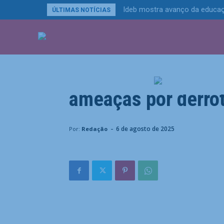
Ideb mostra avanço da educaç
ÚLTIMAS NOTÍCIAS
ÚLTIMAS NOTÍCIA
Esportes
Tenista ucraniana 
ameaças por derro
Home
Esportes
Tenista ucraniana desabafa após 
-
6 de agosto de 2025
Por:
Redação