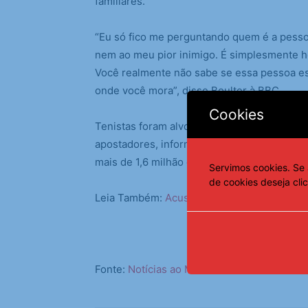
familiares.
“Eu só fico me perguntando quem é a pessoa
nem ao meu pior inimigo. É simplesmente ho
Você realmente não sabe se essa pessoa est
onde você mora”, disse Boulter à BBC.
Cookies
Tenistas foram alvo de cerca de 8 mil com
apostadores, informou o relatório publica
mais de 1,6 milhão de postagens e comentár
Servimos cookies. Se 
de cookies deseja cli
Leia Também:
Acusado de agressão, jogador 
Fonte:
Notícias ao Minuto