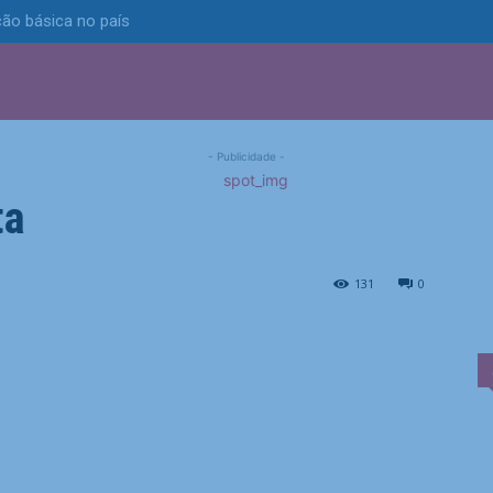
ão básica no país
S
POLÍTICA
TECNOLOGIA
ESPORTES
MUNICÍPIOS
desabafa após receber
- Publicidade -
ta
receber ameaças por derrota
131
0