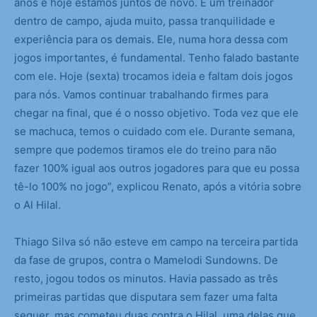
anos e hoje estamos juntos de novo. É um treinador
dentro de campo, ajuda muito, passa tranquilidade e
experiência para os demais. Ele, numa hora dessa com
jogos importantes, é fundamental. Tenho falado bastante
com ele. Hoje (sexta) trocamos ideia e faltam dois jogos
para nós. Vamos continuar trabalhando firmes para
chegar na final, que é o nosso objetivo. Toda vez que ele
se machuca, temos o cuidado com ele. Durante semana,
sempre que podemos tiramos ele do treino para não
fazer 100% igual aos outros jogadores para que eu possa
tê-lo 100% no jogo”, explicou Renato, após a vitória sobre
o Al Hilal.
Thiago Silva só não esteve em campo na terceira partida
da fase de grupos, contra o Mamelodi Sundowns. De
resto, jogou todos os minutos. Havia passado as três
primeiras partidas que disputara sem fazer uma falta
sequer, mas cometeu duas contra o Hilal, uma delas que