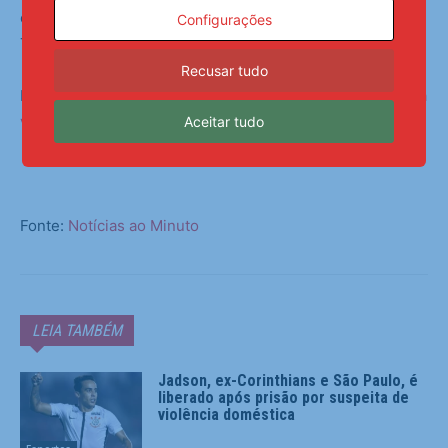
esquema, mesmo sem muito tempo de treino”, falou
Configurações
Thiago.
Recusar tudo
Leia Também:
Messi ‘esquece’ Mundial e marca golaço na
volta do Inter Miami à liga americana
Aceitar tudo
Fonte:
Notícias ao Minuto
LEIA TAMBÉM
Jadson, ex-Corinthians e São Paulo, é
liberado após prisão por suspeita de
violência doméstica