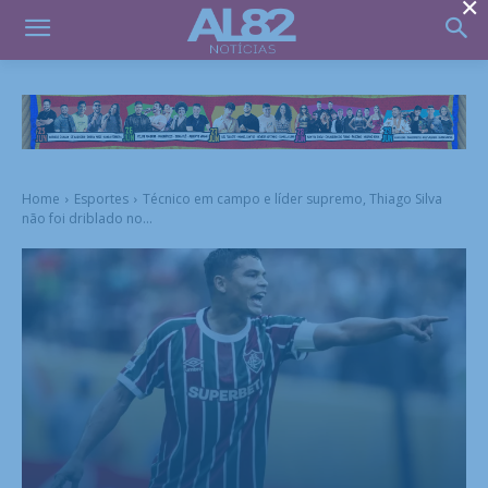
×
Home
Esportes
Técnico em campo e líder supremo, Thiago Silva
não foi driblado no...