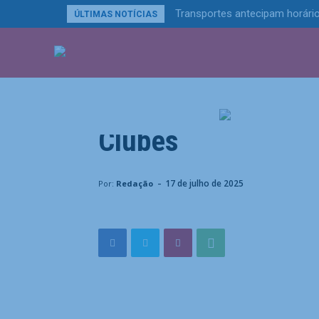
Transportes antecipam horário
ÚLTIMAS NOTÍCIAS
Esportes
ÚLTIMAS NOTÍCIA
Taremi fica retido 
Inter de Milão na e
Clubes
Home
Esportes
Taremi fica retido no Irã e deve des
-
17 de julho de 2025
Por:
Redação