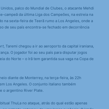
s Unidos, palco do Mundial de Clubes, o atacante Mehdi
vice-campeã da última Liga dos Campeões, na estreia na
o na sexta-feira de Teerã rumo a Los Angeles, onde a
eo de seu país encontra-se fechado em decorrência
ort
, Taremi chegou a ir ao aeroporto da capital iraniana,
nça. O jogador foi ao seu país para disputar jogos
reia do Norte – o Irã tem garantida sua vaga na Copa de
neio diante de Monterrey, na terça-feira, às 22h
, em Los Angeles. O conjunto italiano também
 o argentino River Plate.
itual ThuLa no ataque, atrás do qual estão apenas