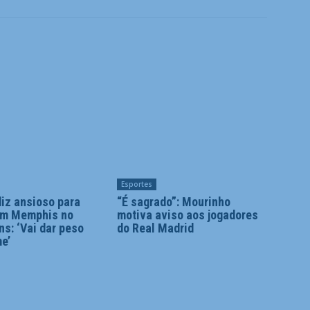
Esportes
diz ansioso para
“É sagrado”: Mourinho
om Memphis no
motiva aviso aos jogadores
ns: ‘Vai dar peso
do Real Madrid
me’