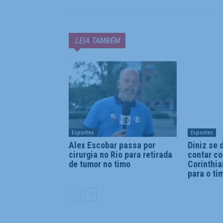
LEIA TAMBÉM
Esportes
Esportes
Alex Escobar passa por
Diniz se 
cirurgia no Rio para retirada
contar c
de tumor no timo
Corinthia
para o ti