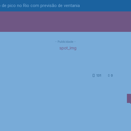
 de pico no Rio com previsão de ventania
S
POLÍTICA
TECNOLOGIA
ESPORTES
MUNICÍPIOS
no Irã e deve desfalcar a
streia no Mundial de
- Publicidade -
falcar a Inter de Milão...
131
0