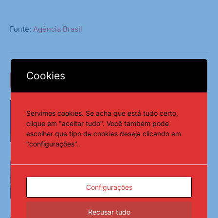
Fonte:
Agência Brasil
Cookies
LEIA TAMBÉM
Trump assina decretos
e restringe cidadania por nascimento
Servimos cookies. Se acha que está tudo certo,
clique em "aceitar tudo". Você também pode
escolher que tipo de cookies deseja clicando em
Mundo
"configurações".
Mobilizações levam Milei a recuar
sobre estrangeirização de terras
Configurações
Mundo
Recusar tudo
Mobilizações levam Milei a recuar