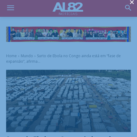
×
Home
Mundo
Surto de Ebola no Congo ainda está em “fase de
expansão”, afirma...