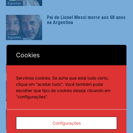
Esportes
Pai de Lionel Messi morre aos 68 anos
na Argentina
Esportes
Cookies
ÚLTIMAS NOTÍCIAS
Servimos cookies. Se acha que está tudo certo,
Lorrane Oliveira e Caio Souza são ouro no
clique em "aceitar tudo". Você também pode
Brasileiro de Ginástica
escolher que tipo de cookies deseja clicando em
8 de agosto de 2026
"configurações".
Colombianas que morreram na queda de
helicóptero eram avó, mãe e filha
Configurações
8 de agosto de 2026