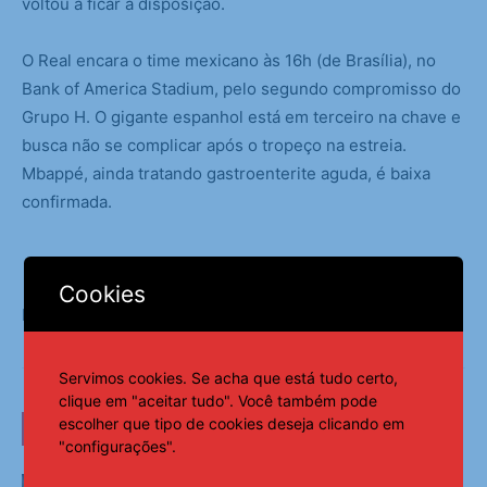
voltou a ficar à disposição.
O Real encara o time mexicano às 16h (de Brasília), no
Bank of America Stadium, pelo segundo compromisso do
Grupo H. O gigante espanhol está em terceiro na chave e
busca não se complicar após o tropeço na estreia.
Mbappé, ainda tratando gastroenterite aguda, é baixa
confirmada.
Cookies
Fonte:
Notícias ao Minuto
Servimos cookies. Se acha que está tudo certo,
clique em "aceitar tudo". Você também pode
escolher que tipo de cookies deseja clicando em
LEIA TAMBÉM
"configurações".
João Fonseca perde para Shelton e é