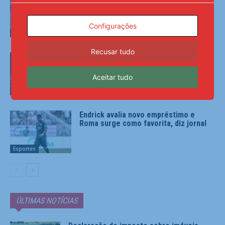
eliminado do Masters 1000 do Canadá
Configurações
Esportes
Recusar tudo
Flamengo bate Vitória no Maracanã e
volta a pressionar líder Palmeiras
Aceitar tudo
Esportes
Endrick avalia novo empréstimo e
Roma surge como favorita, diz jornal
Esportes
ÚLTIMAS NOTÍCIAS