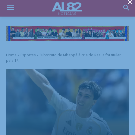
×
Home
Esportes
Substituto de Mbappé é cria do Real e foi titular
pela 1ª...