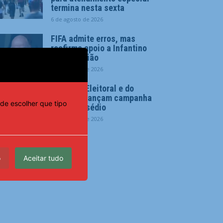
termina nesta sexta
6 de agosto de 2026
FIFA admite erros, mas
reafirma apoio a Infantino
após reunião
6 de agosto de 2026
Justiças Eleitoral e do
Trabalho lançam campanha
de escolher que tipo
contra assédio
6 de agosto de 2026
o
Aceitar tudo