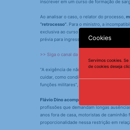
inscrever em um curso de formação de sar
Ao analisar o caso, o relator do processo,
m
“retrocesso”
. Para o ministro, a incompati
exclusiva ao curso deve ser avaliada dura
Cookies
prévia para ingresso no curso.
>> Siga o canal da
Agência Brasil
no What
Servimos cookies. Se 
de cookies deseja cli
“A exigência de não ser casado, não possuir 
cuidar, como condição restritiva para ingre
funções militares”, disse o ministro.
Flávio Dino acompanhou o relator e entende
profissões que demandam longas ausências.
anos fora de casa, motoristas de caminhão 
proporcionalidade nessa restrição em relaçã