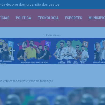
vida decorre dos juros, não dos gastos
ÍCIAS
POLÍTICA
TECNOLOGIA
ESPORTES
MUNICÍPI
- Publicidade -
que veta casados em cursos de formação