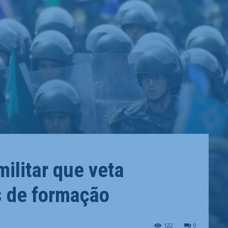
ilitar que veta
 de formação
122
0