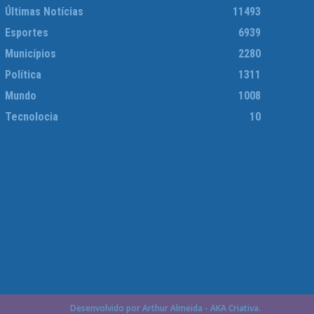
Últimas Notícias
11493
Esportes
6939
Municípios
2280
Política
1311
Mundo
1008
Tecnolocia
10
Desenvolvido por Arthur Almeida - AKA Criativa.