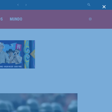
×
OS
MUNDO