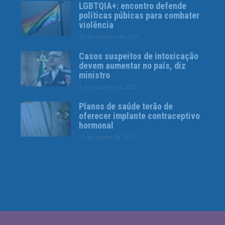
LGBTQIA+: encontro defende
políticas púbicas para combater
violência
22 de outubro de 2025
Casos suspeitos de intoxicação
devem aumentar no país, diz
ministro
1 de outubro de 2025
Planos de saúde terão de
oferecer implante contraceptivo
hormonal
13 de agosto de 2025