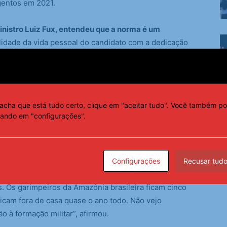
gentos em 2021.
inistro Luiz Fux, entendeu que a norma é um
bilidade da vida pessoal do candidato com a dedicação
nte o desempenho do candidato, e não como condição
sApp
acha que está tudo certo, clique em "aceitar tudo". Você também po
cando em "configurações".
filhos, não ter união estável, não ter pessoas para
sso militar, não impossibilita o desempenho eficaz das
Configurações
Recusar tud
u que as restrições são inconstitucionais
. “Há outras
 Os garimpeiros da Amazônia brasileira ficam cinco
ficam fora de casa quase o ano todo. Não vejo
o à formação militar”, afirmou.