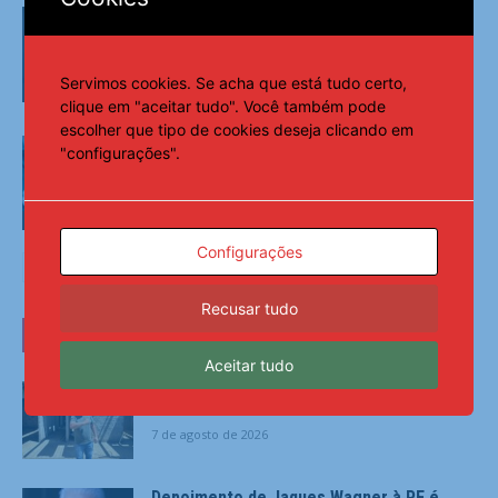
Diniz se diz ansioso para contar com
Memphis no Corinthians: ‘Vai dar peso
para o time’
Servimos cookies. Se acha que está tudo certo,
Esportes
clique em "aceitar tudo". Você também pode
escolher que tipo de cookies deseja clicando em
“É sagrado”: Mourinho motiva aviso
"configurações".
aos jogadores do Real Madrid
Esportes
Configurações
Recusar tudo
ÚLTIMAS NOTÍCIAS
Aceitar tudo
Prefeito Allan de Jesus anuncia retomada
das obras da UBS de Salinas – AMA
7 de agosto de 2026
Depoimento de Jaques Wagner à PF é