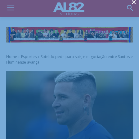
×
Home
Esportes
Soteldo pede para sair, e negociação entre Santos e
Fluminense avança