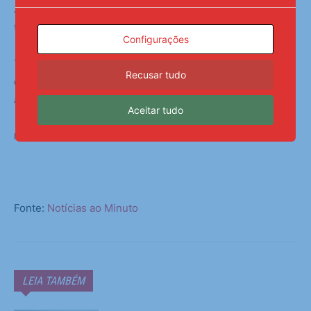
João Gabriel é atleta profissional e, até o momento, não
teve oportunidade de ser ouvido para se defender.
Configurações
Treinador do Benfica diz que argentino não jogará mais
Recusar tudo
com ele se confirmada a agressão; jogador é acusado de
ato de racismo contra Vini Jr na Champions League
Aceitar tudo
Folhapress | 13:15 – 02/03/2026
Fonte:
Notícias ao Minuto
LEIA TAMBÉM