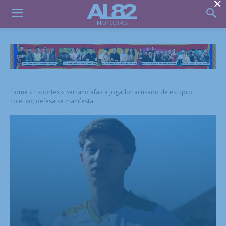
×
Home
Esportes
Serrano afasta jogador acusado de estupro
coletivo; defesa se manifesta