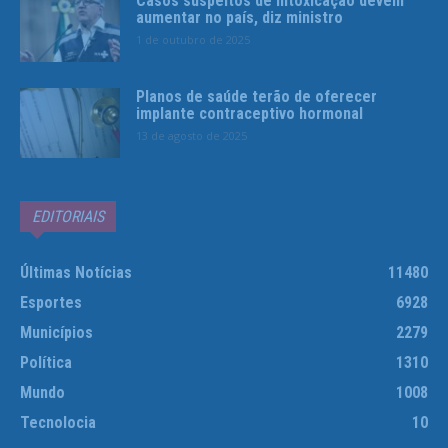
Casos suspeitos de intoxicação devem
aumentar no país, diz ministro
1 de outubro de 2025
Planos de saúde terão de oferecer
implante contraceptivo hormonal
13 de agosto de 2025
EDITORIAIS
Últimas Notícias
11480
Esportes
6928
Municípios
2279
Política
1310
Mundo
1008
Tecnolocia
10