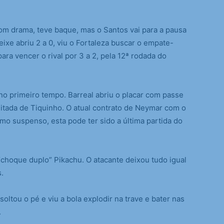
 drama, teve baque, mas o Santos vai para a pausa
eixe abriu 2 a 0, viu o Fortaleza buscar o empate-
ra vencer o rival por 3 a 2, pela 12ª rodada do
o primeiro tempo. Barreal abriu o placar com passe
eitada de Tiquinho. O atual contrato de Neymar com o
smo suspenso, esta pode ter sido a última partida do
choque duplo” Pikachu. O atacante deixou tudo igual
.
soltou o pé e viu a bola explodir na trave e bater nas
.