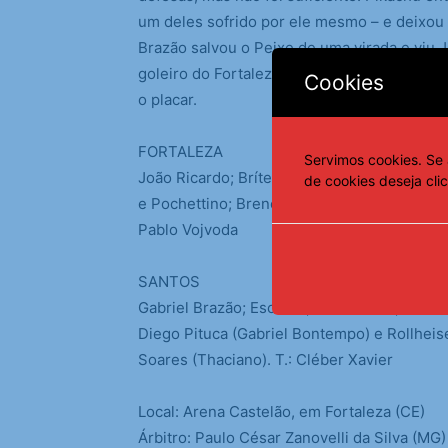
um deles sofrido por ele mesmo – e deixou 
Brazão salvou o Peixe de uma virada e viu 
goleiro do Fortaleza tentou salvar chute de 
Cookies
o placar.
FORTALEZA
Servimos cookies. Se 
João Ricardo; Brítez, David Luiz, Gustavo 
de cookies deseja cli
e Pochettino; Breno Lopes (Lucca Prior), Ma
Pablo Vojvoda
SANTOS
Gabriel Brazão; Escobar, João Basso, Luan P
Diego Pituca (Gabriel Bontempo) e Rollheis
Soares (Thaciano). T.: Cléber Xavier
Local: Arena Castelão, em Fortaleza (CE)
Árbitro: Paulo César Zanovelli da Silva (MG)