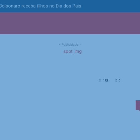
olsonaro receba filhos no Dia dos Pais
S
POLÍTICA
TECNOLOGIA
ESPORTES
MUNICÍPIOS
s leva empate-
ce Fortaleza e sai do
- Publicidade -
elâmpago, mas vence Fortaleza e sai do Z4
153
0