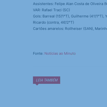
Assistentes: Felipe Alan Costa de Oliveira (
VAR: Rafael Traci (SC)
Gols: Barreal (15’/1°T), Guilherme (41’/1°T),
Ricardo (contra, 46’/2°T)
Cartões amarelos: Rollheiser (SAN), Marinh
Fonte:
Notícias ao Minuto
LEIA TAMBÉM