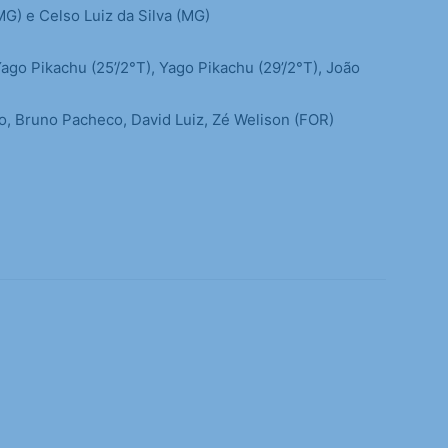
MG) e Celso Luiz da Silva (MG)
 Yago Pikachu (25’/2°T), Yago Pikachu (29’/2°T), João
o, Bruno Pacheco, David Luiz, Zé Welison (FOR)