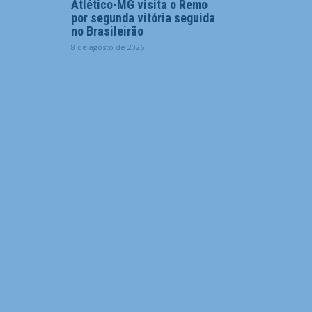
Atlético-MG visita o Remo
por segunda vitória seguida
no Brasileirão
8 de agosto de 2026