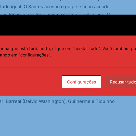
tudo igual. O Santos acusou o golpe e ficou acuado.
João Ricardo não ter a mesma sorte do outro lado. O
Rollheiser, mas viu ela bater nas suas costas e definir
acha que está tudo certo, clique em "aceitar tudo". Você também po
Mancha e Bruno Pacheco; Zé Welison, Martínez (Calebe)
cando em "configurações".
rinho (Yago Pikachu) e Deyverson (Lucero). T.: Juan
Configurações
Recusar tud
eres e Souza (Zé Ivaldo); Zé Rafael (João Schmidt),
er; Barreal (Deivid Washington), Guilherme e Tiquinho