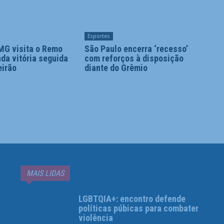
Esportes
MG visita o Remo
São Paulo encerra ‘recesso’
da vitória seguida
com reforços à disposição
eirão
diante do Grêmio
MAIS LIDAS
LGBTQIA+: encontro defende
políticas púbicas para combater
violência