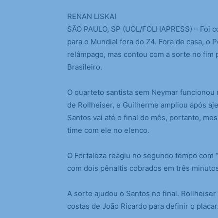
R
ENAN LISKAI
SÃO PAULO, SP (UOL/FOLHAPRESS) – Foi com
para o Mundial fora do Z4. Fora de casa, o P
relâmpago, mas contou com a sorte no fim pa
Brasileiro.
O quarteto santista sem Neymar funcionou n
de Rollheiser, e Guilherme ampliou após aj
Santos vai até o final do mês, portanto, me
time com ele no elenco.
O Fortaleza reagiu no segundo tempo com “
com dois pênaltis cobrados em três minutos
A sorte ajudou o Santos no final. Rollheiser 
costas de João Ricardo para definir o placar