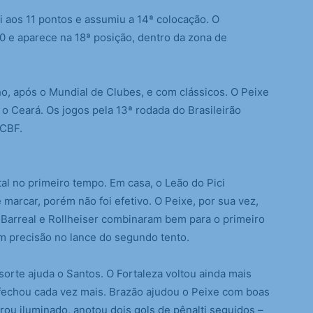
oi aos 11 pontos e assumiu a 14ª colocação. O
10 e aparece na 18ª posição, dentro da zona de
ho, após o Mundial de Clubes, e com clássicos. O Peixe
 o Ceará. Os jogos pela 13ª rodada do Brasileirão
 CBF.
tal no primeiro tempo. Em casa, o Leão do Pici
marcar, porém não foi efetivo. O Peixe, por sua vez,
 Barreal e Rollheiser combinaram bem para o primeiro
m precisão no lance do segundo tento.
orte ajuda o Santos. O Fortaleza voltou ainda mais
fechou cada vez mais. Brazão ajudou o Peixe com boas
trou iluminado, anotou dois gols de pênalti seguidos –