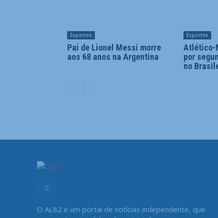
Esportes
Esportes
Pai de Lionel Messi morre
Atlético-
aos 68 anos na Argentina
por segun
no Brasil
O AL82 é um portal de notícias independente, que