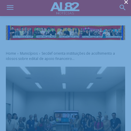
×
Home
Municípios
Secdef orienta instituições de acolhimento a
idosos sobre edital de apoio financeiro...