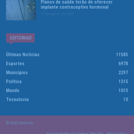
Planos de saúde terão de oferecer
implante contraceptivo hormonal
13 de agosto de 2025
EDITORIAIS
Últimas Notícias
11585
Esportes
6978
Municípios
2297
Política
1315
Mundo
1015
Tecnolocia
10
© AL82 Notícias.
Desenvolvido por Arthur Almeida - AKA Criativa.