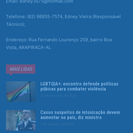
Email: edney.vs75@hotmail.com
Telefone: (82) 98855-7574, Edney Vieira (Responsável
Técnico);
Endereço: Rua Fernando Lourenço 259, bairro Boa
Vista, ARAPIRACA-AL
MAIS LIDAS
LGBTQIA+: encontro defende políticas
púbicas para combater violência
22 de outubro de 2025
Casos suspeitos de intoxicação devem
aumentar no país, diz ministro
1 de outubro de 2025