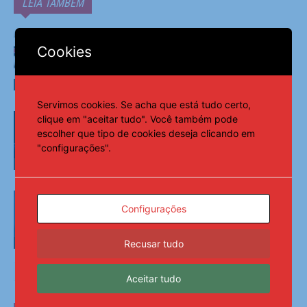
LEIA TAMBÉM
Cofundador da Fatal diz que patrocínio
ao Corinthians busca ‘naturalizar’
Cookies
conteúdo adulto
Esportes
Servimos cookies. Se acha que está tudo certo,
Familiares celebram legado de
clique em "aceitar tudo". Você também pode
primeira medalha paralímpica do Brasil
escolher que tipo de cookies deseja clicando em
"configurações".
Esportes
Fifa: Infantino enfrenta maior crise
após plano frustrado
Configurações
Recusar tudo
Esportes
Aceitar tudo