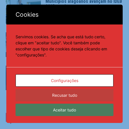
Municípios alagoanos avançam no IDEB
2025 e reforçam compromisso com a
qualidade da educação – AMA
Cookies
Municípios
Alagoas alcança marca expressiva no
Servimos cookies. Se acha que está tudo certo,
IEGM 2026 – AMA
clique em "aceitar tudo". Você também pode
escolher que tipo de cookies deseja clicando em
"configurações".
Municípios
Presidente Marcelo Beltrão destaca
salto de 5 para 26 escolas municipais
com nota 10 no IDEB – AMA
Configurações
Municípios
Recusar tudo
Aceitar tudo
ÚLTIMAS NOTÍCIAS