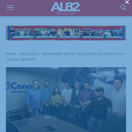
×
Home
Municípios
Saneamento em Pão de Açúcar é discutido com a
Conasa Águas do...