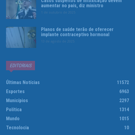
Casos suspeitos de intoxicação devem
aumentar no país, diz ministro
1 de outubro de 2025
Planos de saúde terão de oferecer
implante contraceptivo hormonal
13 de agosto de 2025
EDITORIAIS
Últimas Notícias
11572
Esportes
6963
Municípios
2297
Política
1314
Mundo
1015
Tecnolocia
10