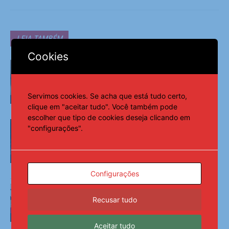
LEIA TAMBÉM
Cookies
Brasil permanece fora do Mapa da
Fome, aponta ONU; CNM destaca o
papel estratégico dos Municípios –
AMA
Servimos cookies. Se acha que está tudo certo,
Municípios
clique em "aceitar tudo". Você também pode
escolher que tipo de cookies deseja clicando em
Ao completar 20 anos, Lei Maria da
"configurações".
Penha representa marco civilizatório,
mas precisa avançar na implementação
– AMA
Municípios
Configurações
Lagoa da Canoa alcança melhor
resultado da história no IDEB – AMA
Recusar tudo
Municípios
Aceitar tudo