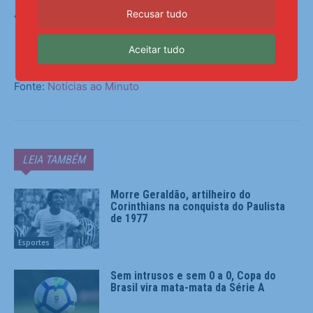
África do Sul.
Recusar tudo
Aceitar tudo
Fonte:
Notícias ao Minuto
LEIA TAMBÉM
Morre Geraldão, artilheiro do
Corinthians na conquista do Paulista
de 1977
Esportes
Sem intrusos e sem 0 a 0, Copa do
Brasil vira mata-mata da Série A