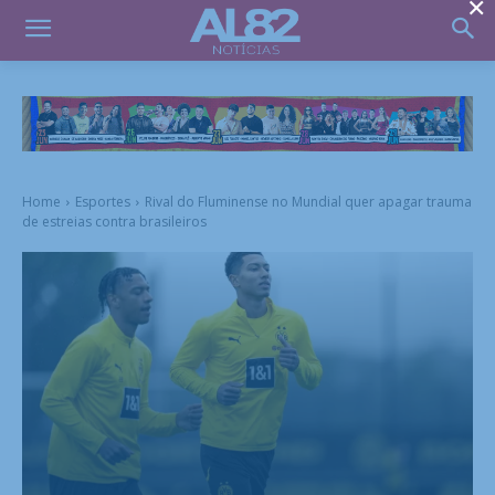
×
Home
Esportes
Rival do Fluminense no Mundial quer apagar trauma
de estreias contra brasileiros