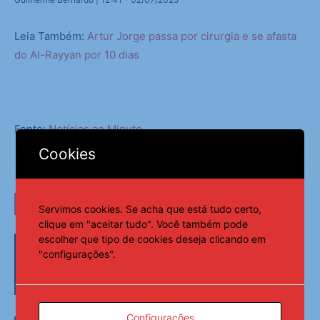
Leia Também:
Artur Jorge passa por cirurgia e se afasta
do Al-Rayyan por 10 dias
Fonte:
Notícias ao Minuto
Cookies
LEIA TAMBÉM
Servimos cookies. Se acha que está tudo certo,
clique em "aceitar tudo". Você também pode
escolher que tipo de cookies deseja clicando em
Tenista Bia Haddad anuncia pausa na
carreira neste segundo semestre
"configurações".
Esportes
Configurações