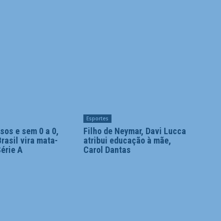
Esportes
sos e sem 0 a 0,
Filho de Neymar, Davi Lucca
rasil vira mata-
atribui educação à mãe,
érie A
Carol Dantas