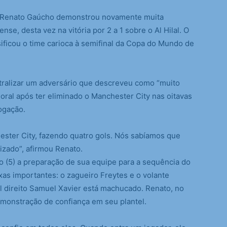
 Renato Gaúcho demonstrou novamente muita
e, desta vez na vitória por 2 a 1 sobre o Al Hilal. O
ssificou o time carioca à semifinal da Copa do Mundo de
utralizar um adversário que descreveu como “muito
moral após ter eliminado o Manchester City nas oitavas
rogação.
ester City, fazendo quatro gols. Nós sabíamos que
izado”, afirmou Renato.
 (5) a preparação de sua equipe para a sequência do
ixas importantes: o zagueiro Freytes e o volante
al direito Samuel Xavier está machucado. Renato, no
emonstração de confiança em seu plantel.