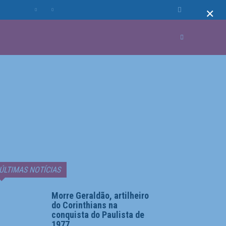
×
MUNDO
MORE
ÚLTIMAS NOTÍCIAS
Morre Geraldão, artilheiro
do Corinthians na
conquista do Paulista de
1977