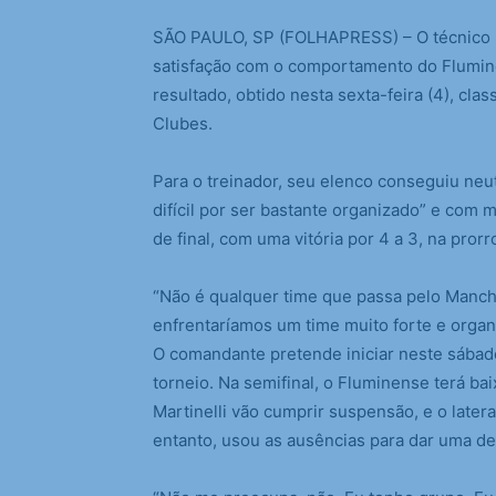
S
ÃO PAULO, SP (FOLHAPRESS) – O técnico
satisfação com o comportamento do Fluminens
resultado, obtido nesta sexta-feira (4), cla
Clubes.
Para o treinador, seu elenco conseguiu ne
difícil por ser bastante organizado” e com 
de final, com uma vitória por 4 a 3, na pror
“Não é qualquer time que passa pelo Manch
enfrentaríamos um time muito forte e organ
O comandante pretende iniciar neste sábado
torneio. Na semifinal, o Fluminense terá ba
Martinelli vão cumprir suspensão, e o later
entanto, usou as ausências para dar uma d