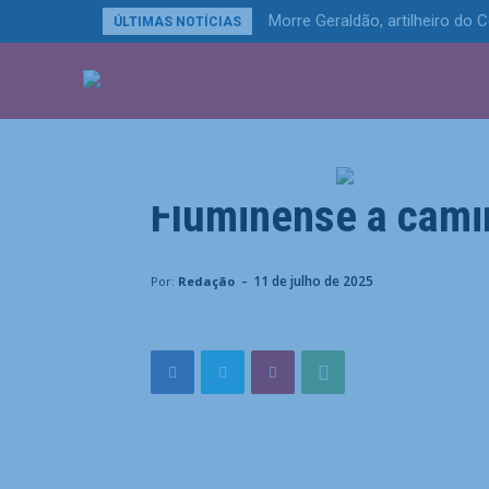
Morre Geraldão, artilheiro do 
ÚLTIMAS NOTÍCIAS
ÚLTIMAS NOTÍCIA
Esportes
Renato Gaúcho des
Fluminense a cami
Home
Esportes
Renato Gaúcho destaca atitude do
-
11 de julho de 2025
Por:
Redação