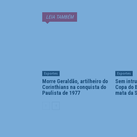
LEIA TAMBÉM
Esportes
Esportes
Morre Geraldão, artilheiro do
Sem intru
Corinthians na conquista do
Copa do B
Paulista de 1977
mata da S