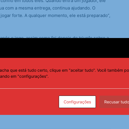
confio em todos eles. Quando entra um jogador, ele
nua com a mesma entrega, continua ajudando. O
a jogar forte. A qualquer momento, ele está preparado”,
pós o jogo, assim como foi depois do triunfo sobre a
cou com a cantoria do presidente Mário Bittencourt,
o clube, e destacou o bom clima no vestiário.
esidente cantando. O repertório dele é muito bom, e
acha que está tudo certo, clique em "aceitar tudo". Você também po
pois do jogo contra a Inter, tivemos que escutar ele
cando em "configurações".
t artístico para ele”, disse Renato.
Configurações
Recusar tud