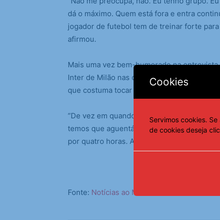
“Não me preocupa, não. Eu tenho grupo. Eu 
dá o máximo. Quem está fora e entra conti
jogador de futebol tem de treinar forte par
afirmou.
Mais uma vez bem-humorado na entrevista a
Inter de Milão nas oitavas, o treinador brin
Cookies
que costuma tocar violão após as vitórias d
“De vez em quando, temos que escutar o pr
Servimos cookies. Se 
temos que aguentá-lo cantando. Foi assim de
de cookies deseja cli
por quatro horas. A gente só não paga couver
Fonte:
Notícias ao Minuto