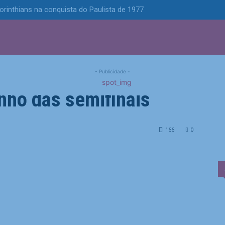
Corinthians na conquista do Paulista de 1977
S
POLÍTICA
TECNOLOGIA
ESPORTES
MUNICÍPIOS
taca atitude do
- Publicidade -
nho das semifinais
 Fluminense a caminho das semifinais
166
0