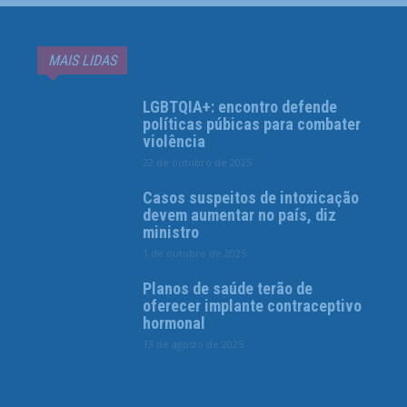
MAIS LIDAS
LGBTQIA+: encontro defende
políticas púbicas para combater
violência
22 de outubro de 2025
Casos suspeitos de intoxicação
devem aumentar no país, diz
ministro
1 de outubro de 2025
Planos de saúde terão de
oferecer implante contraceptivo
hormonal
13 de agosto de 2025