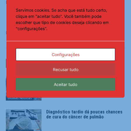
Nutrição Animal, e está aberta a manifestações.
Servimos cookies. Se acha que está tudo certo,
clique em "aceitar tudo". Você também pode
escolher que tipo de cookies deseja clicando em
"configurações".
Fonte:
Agência Brasil
Configurações
LEIA TAMBÉM
Recusar tudo
Lei que aumenta punição a crimes
digitais contra crianças é sancionada
Aceitar tudo
Últimas Notícias
Diagnóstico tardio dá poucas chances
de cura do câncer de pulmão