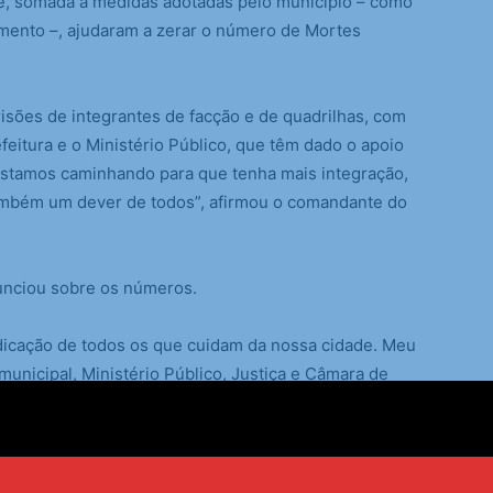
ade, somada a medidas adotadas pelo município – como
amento –, ajudaram a zerar o número de Mortes
risões de integrantes de facção e de quadrilhas, com
eitura e o Ministério Público, que têm dado o apoio
Estamos caminhando para que tenha mais integração,
também um dever de todos”, afirmou o comandante do
unciou sobre os números.
edicação de todos os que cuidam da nossa cidade. Meu
municipal, Ministério Público, Justiça e Câmara de
hemos grandes conquistas!”, afirmou ela.
da Laje foi em 16 de setembro de 2024.