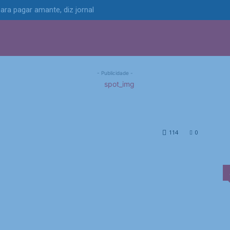
ara pagar amante, diz jornal
S
POLÍTICA
TECNOLOGIA
ESPORTES
MUNICÍPIOS
 Alagoas que está há um
? Solenidade celebrou
- Publicidade -
está há um ano sem...
114
0