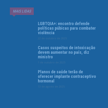
MAIS LIDAS
LGBTQIA+: encontro defende
políticas púbicas para combater
violência
22 de outubro de 2025
Casos suspeitos de intoxicação
devem aumentar no país, diz
ministro
1 de outubro de 2025
Planos de saúde terão de
oferecer implante contraceptivo
hormonal
13 de agosto de 2025