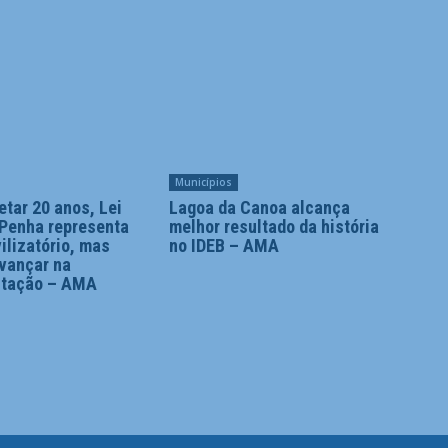
Municípios
tar 20 anos, Lei
Lagoa da Canoa alcança
 Penha representa
melhor resultado da história
ilizatório, mas
no IDEB – AMA
avançar na
ntação – AMA