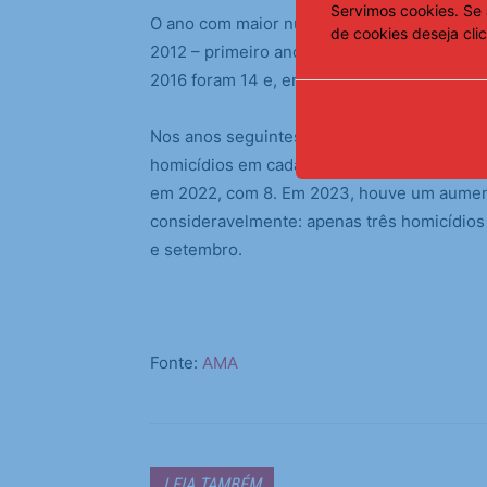
Servimos cookies. Se 
O ano com maior número de homicídios no m
de cookies deseja cli
2012 – primeiro ano da série histórica – f
2016 foram 14 e, em 2017, 13 mortes violent
Nos anos seguintes, houve uma significativ
homicídios em cada ano; em 2020, foram 10
em 2022, com 8. Em 2023, houve um aument
consideravelmente: apenas três homicídios 
e setembro.
Fonte:
AMA
LEIA TAMBÉM