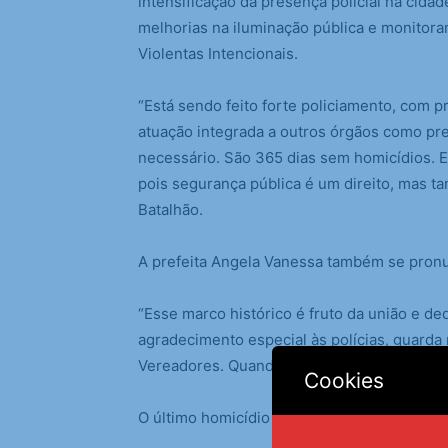
intensificação da presença policial na cid
melhorias na iluminação pública e monitor
Violentas Intencionais.
“Está sendo feito forte policiamento, com p
atuação integrada a outros órgãos como pref
necessário. São 365 dias sem homicídios. 
pois segurança pública é um direito, mas 
Batalhão.
A prefeita Angela Vanessa também se pron
“Esse marco histórico é fruto da união e d
agradecimento especial às polícias, guarda 
Vereadores. Quando trabalhamos juntos, col
Cookies
O último homicídio registrado em São José 