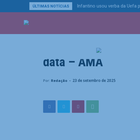
Infantino usou verba da Uefa p
ÚLTIMAS NOTÍCIAS
Municípios
ÚLTIMAS NOTÍCIA
Qual é a cidade de
ano sem homicídio
data – AMA
Home
Municípios
Qual é a cidade de Alagoas que 
-
23 de setembro de 2025
Por:
Redação