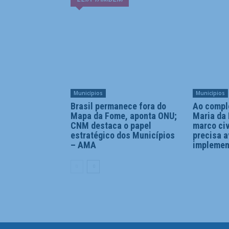
Municípios
Municípios
Brasil permanece fora do
Ao comple
Mapa da Fome, aponta ONU;
Maria da
CNM destaca o papel
marco civ
estratégico dos Municípios
precisa 
– AMA
impleme