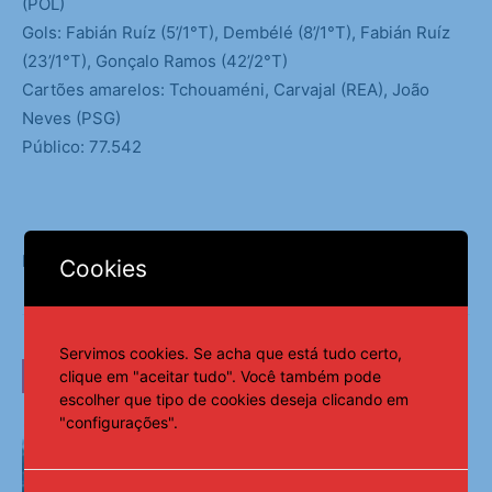
(POL)
Gols: Fabián Ruíz (5’/1°T), Dembélé (8’/1°T), Fabián Ruíz
(23’/1°T), Gonçalo Ramos (42’/2°T)
Cartões amarelos: Tchouaméni, Carvajal (REA), João
Neves (PSG)
Público: 77.542
Fonte:
Notícias ao Minuto
Cookies
Servimos cookies. Se acha que está tudo certo,
LEIA TAMBÉM
clique em "aceitar tudo". Você também pode
escolher que tipo de cookies deseja clicando em
"configurações".
Alex Escobar passa por cirurgia no Rio
para retirada de tumor no timo