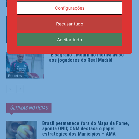
Esportes
Configurações
Diniz se diz ansioso para contar com
Recusar tudo
Memphis no Corinthians: ‘Vai dar peso
para o time’
Aceitar tudo
Esportes
“É sagrado”: Mourinho motiva aviso
aos jogadores do Real Madrid
Esportes
ÚLTIMAS NOTÍCIAS
Brasil permanece fora do Mapa da Fome,
aponta ONU; CNM destaca o papel
estratégico dos Municípios – AMA