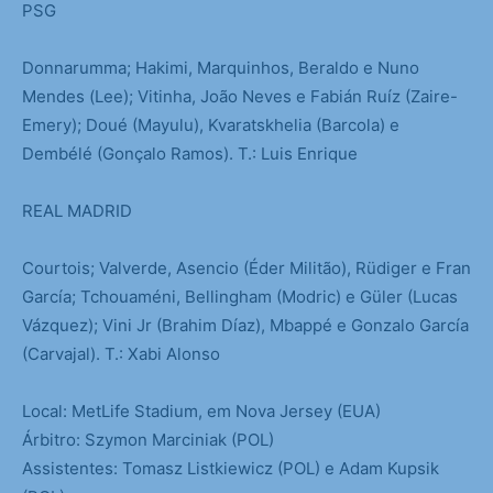
PSG
Donnarumma; Hakimi, Marquinhos, Beraldo e Nuno
Mendes (Lee); Vitinha, João Neves e Fabián Ruíz (Zaire-
Emery); Doué (Mayulu), Kvaratskhelia (Barcola) e
Dembélé (Gonçalo Ramos). T.: Luis Enrique
REAL MADRID
Courtois; Valverde, Asencio (Éder Militão), Rüdiger e Fran
García; Tchouaméni, Bellingham (Modric) e Güler (Lucas
Vázquez); Vini Jr (Brahim Díaz), Mbappé e Gonzalo García
(Carvajal). T.: Xabi Alonso
Local: MetLife Stadium, em Nova Jersey (EUA)
Árbitro: Szymon Marciniak (POL)
Assistentes: Tomasz Listkiewicz (POL) e Adam Kupsik