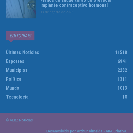
Planos de saúde terão de oferecer
implante contraceptivo hormonal
13 de agosto de 2025
EDITORIAIS
Últimas Notícias
11518
Esportes
6941
Municípios
2282
Política
1311
Mundo
1013
Tecnolocia
10
© AL82 Notícias.
Desenvolvido por Arthur Almeida - AKA Criativa.