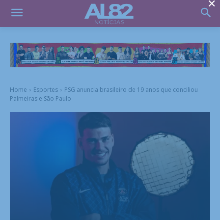
×
Home
Esportes
PSG anuncia brasileiro de 19 anos que conciliou
Palmeiras e São Paulo