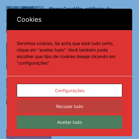
Morre Geraldão, artilheiro do
Corinthians na conquista do Paulista
Cookies
de 1977
Esportes
Servimos cookies. Se acha que está tudo certo,
Sem intrusos e sem 0 a 0, Copa do
clique em "aceitar tudo". Você também pode
Brasil vira mata-mata da Série A
escolher que tipo de cookies deseja clicando em
"configurações".
Esportes
Filho de Neymar, Davi Lucca atribui
educação à mãe, Carol Dantas
Configurações
Esportes
Recusar tudo
Aceitar tudo
ÚLTIMAS NOTÍCIAS