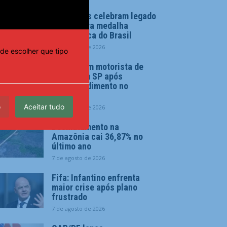
Familiares celebram legado
de primeira medalha
paralímpica do Brasil
7 de agosto de 2026
de escolher que tipo
PMs detêm motorista de
ônibus em SP após
desentendimento no
trânsito
o
Aceitar tudo
7 de agosto de 2026
Desmatamento na
Amazônia cai 36,87% no
último ano
7 de agosto de 2026
Fifa: Infantino enfrenta
maior crise após plano
frustrado
7 de agosto de 2026