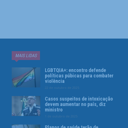
MAIS LIDAS
LGBTQIA+: encontro defende
políticas púbicas para combater
violência
22 de outubro de 2025
Casos suspeitos de intoxicação
devem aumentar no país, diz
ministro
1 de outubro de 2025
Planos de saúde terão de