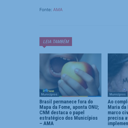
Fonte:
AMA
LEIA TAMBÉM
Municípios
Municípios
Brasil permanece fora do
Ao comple
Mapa da Fome, aponta ONU;
Maria da
CNM destaca o papel
marco civ
estratégico dos Municípios
precisa 
– AMA
impleme