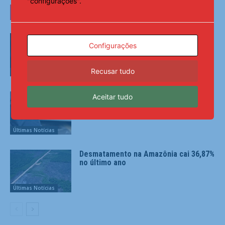
"configurações".
LEIA TAMBÉM
AGU se reúne com Discord e cobra
Configurações
proteção de crianças na plataforma
Recusar tudo
Últimas Notícias
PMs detêm motorista de ônibus em SP
Aceitar tudo
após desentendimento no trânsito
Últimas Notícias
Desmatamento na Amazônia cai 36,87%
no último ano
Últimas Notícias