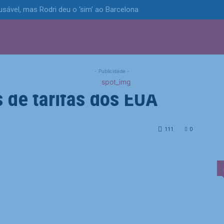
usável, mas Rodri deu o ‘sim’ ao Barcelona
S
POLÍTICA
TECNOLOGIA
ESPORTES
MUNICÍPIOS
ve corrida de
- Publicidade -
 de tarifas dos EUA
da de exportadores antes de tarifas dos EUA
111
0