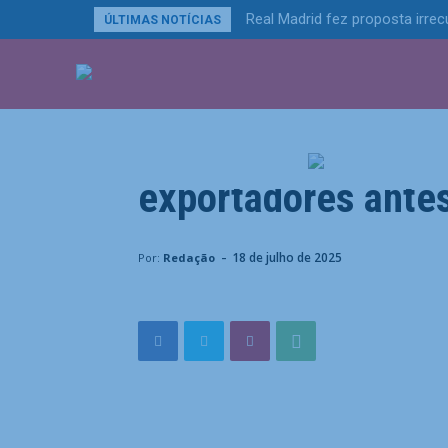
Real Madrid fez proposta irrec
ÚLTIMAS NOTÍCIAS
ÚLTIMAS NOTÍCIA
Últimas Notícias
Porto de Santos vi
exportadores antes
Home
Últimas Notícias
Porto de Santos vive corri
-
18 de julho de 2025
Por:
Redação