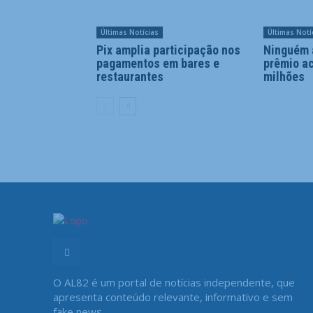
Últimas Notícias
Últimas Notí
Pix amplia participação nos
Ninguém 
pagamentos em bares e
prêmio a
restaurantes
milhões
O AL82 é um portal de notícias independente, que
apresenta conteúdo relevante, informativo e sem
fake news.