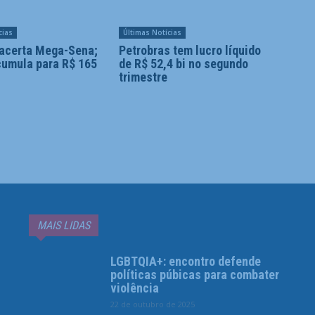
cias
Últimas Notícias
acerta Mega-Sena;
Petrobras tem lucro líquido
cumula para R$ 165
de R$ 52,4 bi no segundo
trimestre
MAIS LIDAS
LGBTQIA+: encontro defende
políticas púbicas para combater
violência
22 de outubro de 2025