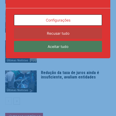
Ideb mostra avanço da educação
básica no país
Configurações
Últimas Notícias
Recusar tudo
Rio Grande do Sul terá chuva intensa e
Aceitar tudo
ventos de até 100 km/h
Últimas Notícias
Redução da taxa de juros ainda é
insuficiente, avaliam entidades
Últimas Notícias