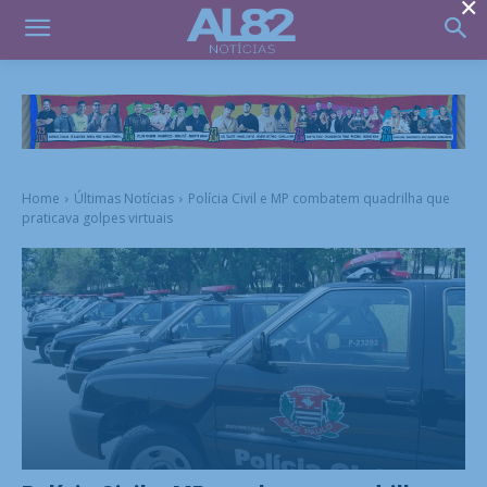
×
Home
Últimas Notícias
Polícia Civil e MP combatem quadrilha que
praticava golpes virtuais