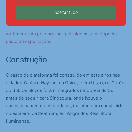
da Bacia de Santos, é ali que se encontram os
reservatórios, perfurados a uma profundidade de 5 mil a
Aceitar tudo
7 mil quilômetros.
>> Empurrado pelo pré-sal, petróleo assume topo da
pauta de exportações
Construção
O casco da plataforma foi construído em estaleiros nas
cidades Yantai e Hayang, na China, e em Ulsan, na Coréia
do Sul. Os blocos foram integrados na Coreia do Sul,
antes de seguir para Singapura, onde houve o
comissionamento dos módulos, incluindo um construído
no estaleiro da Seatrium, em Angra dos Reis, litoral
fluminense.