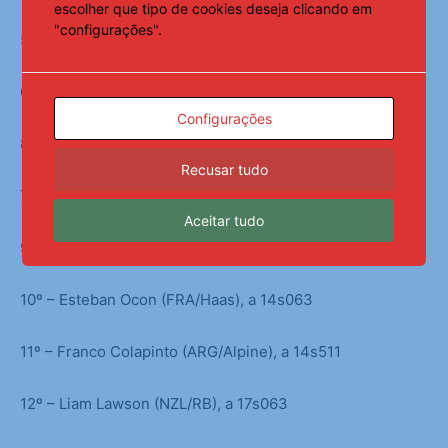
escolher que tipo de cookies deseja clicando em
"configurações".
5º – Alexander Albon (TAI/Williams), a 6s327
6º – Oliver Bearman (ING/Haas), a 9s044
Configurações
8º – Lance Stroll (CAN/Aston Martin), a 9s497
Recusar tudo
7º – Fernando Alonso (ESP/Aston Martin), a 11s709
Aceitar tudo
9º – Yuki Tsunoda (JAP/Red Bull), a 13s597
10º – Esteban Ocon (FRA/Haas), a 14s063
11º – Franco Colapinto (ARG/Alpine), a 14s511
12º – Liam Lawson (NZL/RB), a 17s063