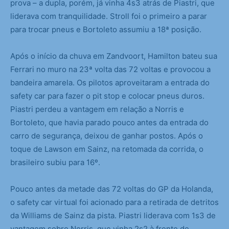
prova – a dupla, porém, já vinha 4s3 atrás de Piastri, que
liderava com tranquilidade. Stroll foi o primeiro a parar
para trocar pneus e Bortoleto assumiu a 18ª posição.
Após o início da chuva em Zandvoort, Hamilton bateu sua
Ferrari no muro na 23ª volta das 72 voltas e provocou a
bandeira amarela. Os pilotos aproveitaram a entrada do
safety car para fazer o pit stop e colocar pneus duros.
Piastri perdeu a vantagem em relação a Norris e
Bortoleto, que havia parado pouco antes da entrada do
carro de segurança, deixou de ganhar postos. Após o
toque de Lawson em Sainz, na retomada da corrida, o
brasileiro subiu para 16º.
Pouco antes da metade das 72 voltas do GP da Holanda,
o safety car virtual foi acionado para a retirada de detritos
da Williams de Sainz da pista. Piastri liderava com 1s3 de
vantagem sobre Norris, que vinha 2s2 à frente de