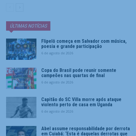
ÚLTIMAS NOTÍCIAS
Flipelô começa em Salvador com música,
poesia e grande participação
6 de agosto de 2026
Copa do Brasil pode reunir somente
campeões nas quartas de final
6 de agosto de 2026
Capitão do SC Villa morre após ataque
violento perto de casa em Uganda
6 de agosto de 2026
Abel assume responsabilidade por derrota
em Cuiabá: ‘Esta é daquelas derrotas que