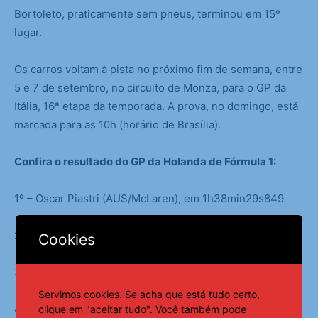
Bortoleto, praticamente sem pneus, terminou em 15º
lugar.
Os carros voltam à pista no próximo fim de semana, entre
5 e 7 de setembro, no circuito de Monza, para o GP da
Itália, 16ª etapa da temporada. A prova, no domingo, está
marcada para as 10h (horário de Brasília).
Confira o resultado do GP da Holanda de Fórmula 1:
1º – Oscar Piastri (AUS/McLaren), em 1h38min29s849
2º – Max Verstappen (HOL/Red Bull), a 1s271
Cookies
3º – Isack Hadjar (FRA/RB), a 3s233
Servimos cookies. Se acha que está tudo certo,
4º – George Russell (ING/Mercedes), a 5s654
clique em "aceitar tudo". Você também pode