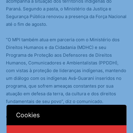
acompanha a situação dos territórios indígenas do
Paraná. Segundo a pasta, o Ministério da Justiça e
Segurança Pública renovou a presença da Força Nacional
até o fim de agosto.
“O MPI também atua em parceria com o Ministério dos
Direitos Humanos e da Cidadania (MDHC) e seu
Programa de Proteção aos Defensores de Direitos
Humanos, Comunicadores e Ambientalistas (PPDDH),
com vistas à proteção de lideranças indígenas, mantendo
um diálogo com os indígenas Avá-Guarani inseridos no
programa, que sofrem ameaças constantes por sua
atuação em defesa da terra, da cultura e dos direitos
fundamentais de seu povo”, diz o comunicado.
Cookies
Consultada nesta segunda-feira (14), a Funai ainda não
se manifestou.