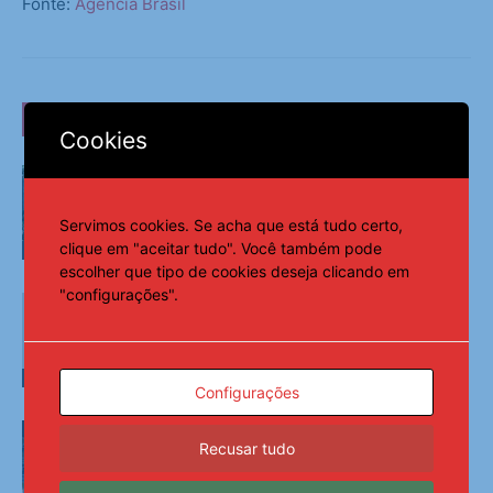
Fonte:
Agência Brasil
LEIA TAMBÉM
Cookies
Ventos diminuem de intensidade e
município do Rio volta ao Estágio 1
Servimos cookies. Se acha que está tudo certo,
clique em "aceitar tudo". Você também pode
Últimas Notícias
escolher que tipo de cookies deseja clicando em
"configurações".
Busca por profundidade e dinamismo
marca 40 anos do Revista Brasil
Últimas Notícias
Configurações
Flipelô começa em Salvador com
música, poesia e grande participação
Recusar tudo