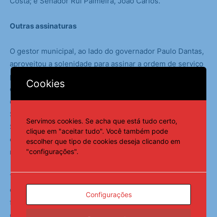
Costa; e Senador Rui Palmeira, João Carlos.
Outras assinaturas
O gestor municipal, ao lado do governador Paulo Dantas,
aproveitou a solenidade para assinar a ordem de serviço
para a construção de um pórtico de entrada da cidade e
Cookies
de um novo cemitério municipal. Além disso, autorizou a
construção de cinco novas praças nos bairros Brisa da
Serra, Maria Fernandes, Antônio Pinto, Bananeiras e
Servimos cookies. Se acha que está tudo certo,
Santo Antônio, assim como a aquisição de quatro ônibus
clique em "aceitar tudo". Você também pode
escolares para reforçar a frota municipal e de cinco
escolher que tipo de cookies deseja clicando em
"configurações".
novas ambulâncias.
Também foi assinada a autorização para a aquisição de
duas ensiladeiras, destinadas ao apoio da agricultura
Configurações
familiar em Olho d’Água das Flores, e a autorização para a
compra de um veículo para o instituto de previdência do