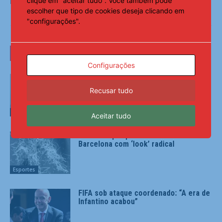
clique em "aceitar tudo". Você também pode
Fonte:
Notícias ao Minuto
escolher que tipo de cookies deseja clicando em
"configurações".
LEIA TAMBÉM
Configurações
Ex-Corinthians, Jadson é preso por
violência doméstica
Recusar tudo
Esportes
Aceitar tudo
Pedri cumpre promessa e volta ao
Barcelona com ‘look’ radical
Esportes
FIFA sob ataque coordenado: “A era de
Infantino acabou”