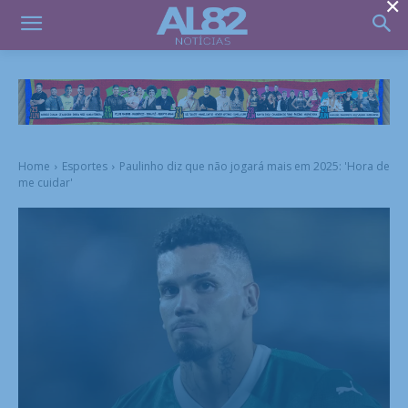
×
Home
Esportes
Paulinho diz que não jogará mais em 2025: 'Hora de
me cuidar'