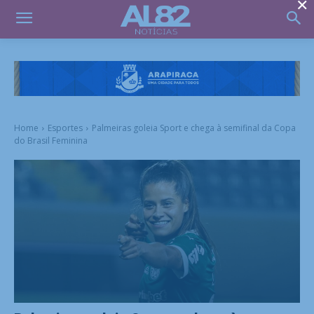
×
Home
Esportes
Palmeiras goleia Sport e chega à semifinal da Copa
do Brasil Feminina