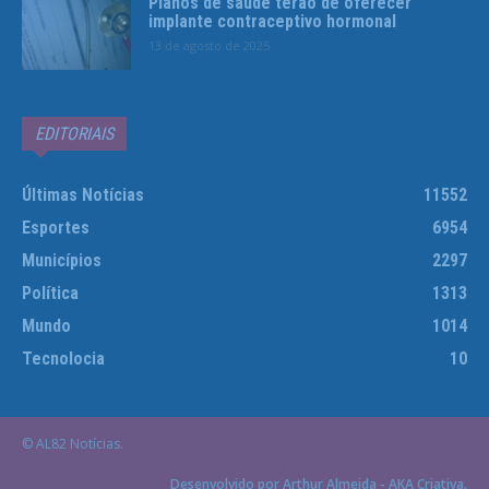
Planos de saúde terão de oferecer
implante contraceptivo hormonal
13 de agosto de 2025
EDITORIAIS
Últimas Notícias
11552
Esportes
6954
Municípios
2297
Política
1313
Mundo
1014
Tecnolocia
10
© AL82 Notícias.
Desenvolvido por Arthur Almeida - AKA Criativa.