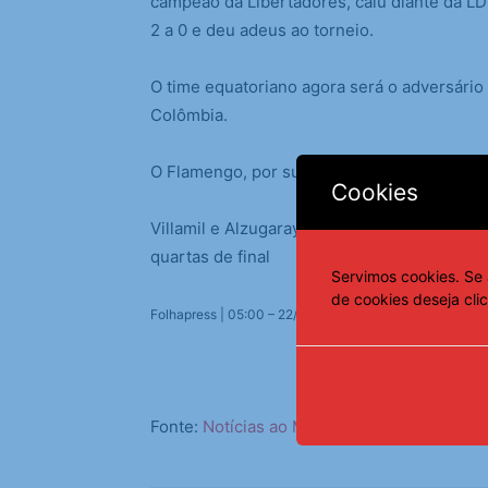
campeão da Libertadores, caiu diante da LD
2 a 0 e deu adeus ao torneio.
O time equatoriano agora será o adversário 
Colômbia.
O Flamengo, por sua vez, terá pela frente o
Cookies
Villamil e Alzugaray -de pênalti- fizeram os
quartas de final
Servimos cookies. Se 
de cookies deseja cli
Folhapress | 05:00 – 22/08/2025
Fonte:
Notícias ao Minuto