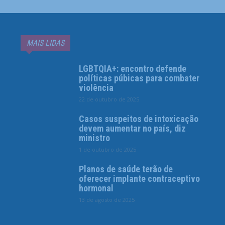
MAIS LIDAS
LGBTQIA+: encontro defende
políticas púbicas para combater
violência
22 de outubro de 2025
Casos suspeitos de intoxicação
devem aumentar no país, diz
ministro
1 de outubro de 2025
Planos de saúde terão de
oferecer implante contraceptivo
hormonal
13 de agosto de 2025