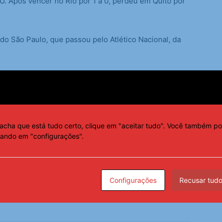
U. Após vencer no Rio por 1 a 0, perdeu em Quito por
do São Paulo, que passou pelo Atlético Nacional, da
 Estudiantes, da Argentina.
 gols do jogo; a LDU vai encarar o São Paulo nas
acha que está tudo certo, clique em "aceitar tudo". Você também po
cando em "configurações".
Configurações
Recusar tud