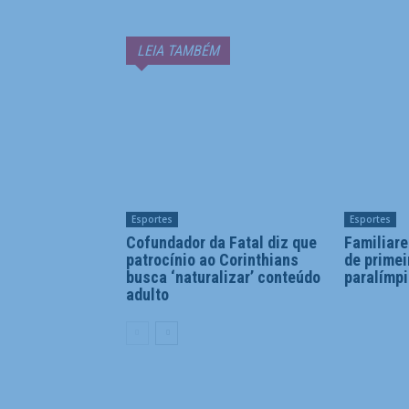
LEIA TAMBÉM
Esportes
Esportes
Cofundador da Fatal diz que
Familiar
patrocínio ao Corinthians
de prime
busca ‘naturalizar’ conteúdo
paralímpi
adulto