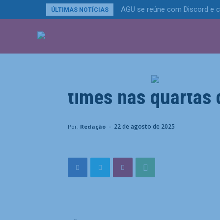
AGU se reúne com Discord e c
ÚLTIMAS NOTÍCIAS
ÚLTIMAS NOTÍCIA
Esportes
Palmeiras confirma
times nas quartas 
Home
Esportes
Palmeiras confirma vaga, e Brasil
-
22 de agosto de 2025
Por:
Redação