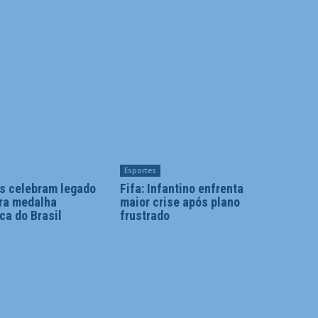
Esportes
es celebram legado
Fifa: Infantino enfrenta
ira medalha
maior crise após plano
ca do Brasil
frustrado