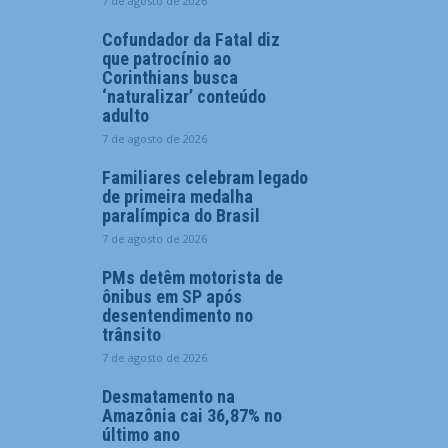
7 de agosto de 2026
Cofundador da Fatal diz
que patrocínio ao
Corinthians busca
‘naturalizar’ conteúdo
adulto
7 de agosto de 2026
Familiares celebram legado
de primeira medalha
paralímpica do Brasil
7 de agosto de 2026
PMs detêm motorista de
ônibus em SP após
desentendimento no
trânsito
7 de agosto de 2026
Desmatamento na
Amazônia cai 36,87% no
último ano