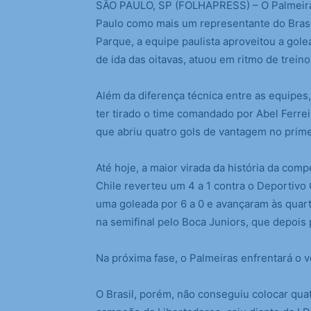
S
ÃO PAULO, SP (FOLHAPRESS) – O Palmeiras 
Paulo como mais um representante do Brasil
Parque, a equipe paulista aproveitou a golea
de ida das oitavas, atuou em ritmo de trein
Além da diferença técnica entre as equipes,
ter tirado o time comandado por Abel Ferr
que abriu quatro gols de vantagem no primei
Até hoje, a maior virada da história da co
Chile reverteu um 4 a 1 contra o Deportivo 
uma goleada por 6 a 0 e avançaram às quart
na semifinal pelo Boca Juniors, que depois 
Na próxima fase, o Palmeiras enfrentará o v
O Brasil, porém, não conseguiu colocar quat