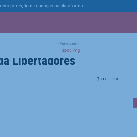
obra proteção de crianças na plataforma
S
POLÍTICA
TECNOLOGIA
ESPORTES
MUNICÍPIOS
 vaga, e Brasil tem três
- Publicidade -
da Libertadores
 tem três times nas quartas da Libertadores
111
0