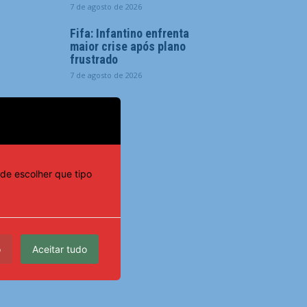
7 de agosto de 2026
Fifa: Infantino enfrenta
maior crise após plano
frustrado
7 de agosto de 2026
de escolher que tipo
o
Aceitar tudo