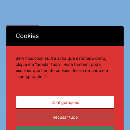
LEIA TAMBÉM
Cookies
Edital Capoeira “No Pé do Berimbau”
vai reconhecer mestres e agentes da
capoeira em Alagoas – AMA
Servimos cookies. Se acha que está tudo certo,
Municípios
clique em "aceitar tudo". Você também pode
escolher que tipo de cookies deseja clicando em
"configurações".
Abertas inscrições para o Registro do
Patrimônio Vivo de Alagoas 2026 –
AMA
Municípios
Configurações
CTAT realiza mentorias sobre
cadastro imobiliário; prazo para envio
Recusar tudo
de informações acaba em janeiro –
AMA