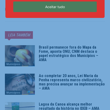
Aceitar tudo
Fonte:
AMA
LEIA TAMBÉM
Brasil permanece fora do Mapa da
Fome, aponta ONU; CNM destaca o
papel estratégico dos Municípios –
AMA
Municípios
Ao completar 20 anos, Lei Maria da
Penha representa marco civilizatório,
mas precisa avançar na implementação
– AMA
Municípios
Lagoa da Canoa alcança melhor
resultado da história no IDEB – AMA