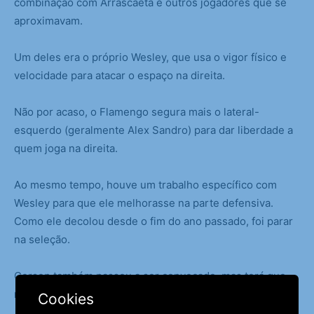
combinação com Arrascaeta e outros jogadores que se
aproximavam.
Um deles era o próprio Wesley, que usa o vigor físico e
velocidade para atacar o espaço na direita.
Não por acaso, o Flamengo segura mais o lateral-
esquerdo (geralmente Alex Sandro) para dar liberdade a
quem joga na direita.
Ao mesmo tempo, houve um trabalho específico com
Wesley para que ele melhorasse na parte defensiva.
Como ele decolou desde o fim do ano passado, foi parar
na seleção.
Gerson também passou a ser convocado, mas terá que
mostrar serviço no periférico futebol russo.
Cookies