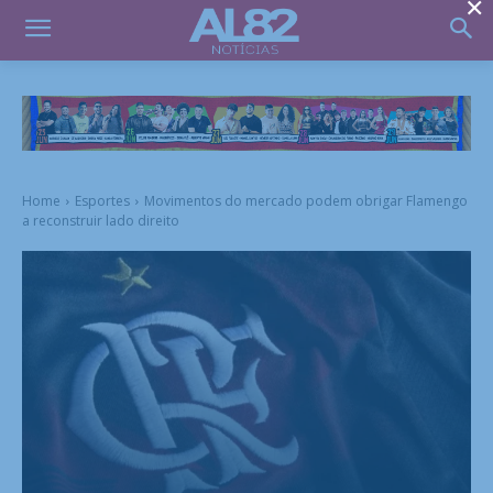
×
Home
Esportes
Movimentos do mercado podem obrigar Flamengo
a reconstruir lado direito