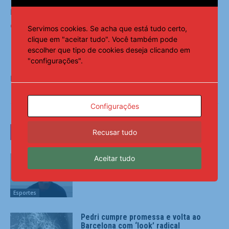
Leia Também:
Vasco anuncia a renovação de contrato
com o goleiro Léo Jardim até 2030
Servimos cookies. Se acha que está tudo certo,
clique em "aceitar tudo". Você também pode
escolher que tipo de cookies deseja clicando em
"configurações".
Fonte:
Notícias ao Minuto
Configurações
LEIA TAMBÉM
Recusar tudo
Ex-Corinthians, Jadson é preso por
Aceitar tudo
violência doméstica
Esportes
Pedri cumpre promessa e volta ao
Barcelona com ‘look’ radical