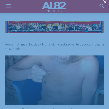
×
Home
Últimas Notícias
Morre último sobrevivente de povo indígena
no Maranhão