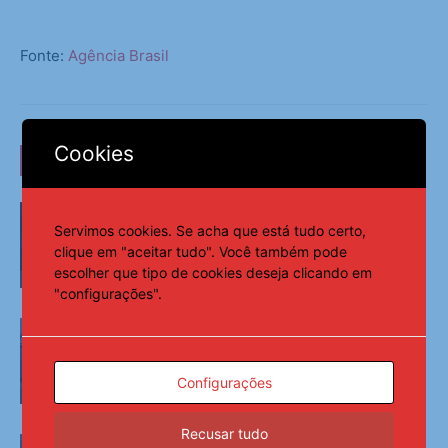
Fonte:
Agência Brasil
Cookies
LEIA TAMBÉM
AGU se reúne com Discord e cobra
proteção de crianças na plataforma
Servimos cookies. Se acha que está tudo certo,
clique em "aceitar tudo". Você também pode
escolher que tipo de cookies deseja clicando em
Últimas Notícias
"configurações".
PMs detêm motorista de ônibus em SP
após desentendimento no trânsito
Configurações
Últimas Notícias
Recusar tudo
Desmatamento na Amazônia cai 36,87%