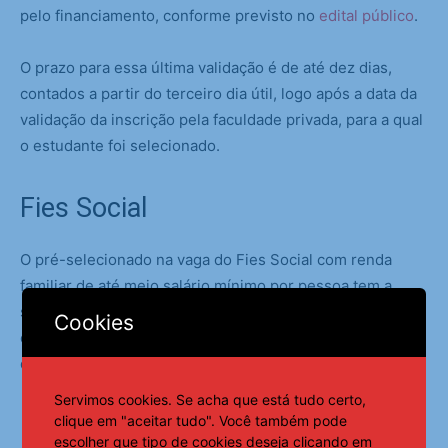
pelo financiamento, conforme previsto no
edital público
.
O prazo para essa última validação é de até dez dias,
contados a partir do terceiro dia útil, logo após a data da
validação da inscrição pela faculdade privada, para a qual
o estudante foi selecionado.
Fies Social
O pré-selecionado na vaga do Fies Social com renda
familiar de até meio salário mínimo por pessoa tem a
situação distinta. Neste caso, o estudante não precisa
Cookies
comprovar a renda familiar junto à Comissão Permanente
de Supervisão e Acompanhamento da instituição privada.
Servimos cookies. Se acha que está tudo certo,
Fies
clique em "aceitar tudo". Você também pode
escolher que tipo de cookies deseja clicando em